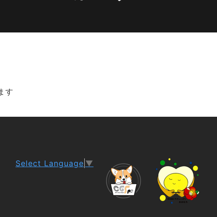
ます
Select Language
▼