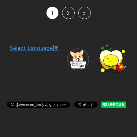
1
2
»
Select Language
▼