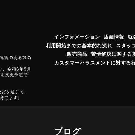
インフォメーション
店舗情報
就
利用開始までの基本的な流れ
スタッ
販売商品
苦情解決に関する
障害のある方の
カスタマーハラスメントに対する
り、令和8年5月
称を変更予定で
などを通じて、
育てます。
ブログ