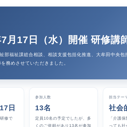
年7月17日（水）開催 研修講
祉部福祉課総合相談、相談支援包括化推進、大牟田中央包
師を務めさせていただきました。
参加人数
担当テー
17日
13名
社会
研修で
定員10名の予定でしたが、多
「介護保
くのご依頼があり13名が参加
っても社