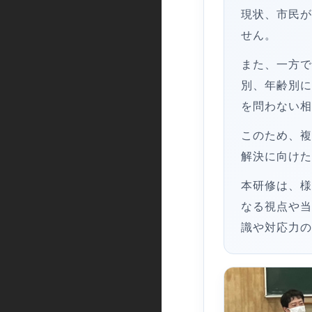
現状、市民が
せん。
また、一方で
別、年齢別に
を問わない相
このため、複
解決に向けた
本研修は、様
なる視点や当
識や対応力の