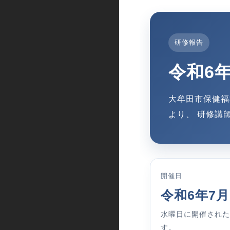
研修報告
令和6
大牟田市保健福
より、 研修講
開催日
令和6年7月
水曜日に開催された
す。