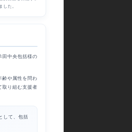
ました。
牟田中央包括様の
年齢や属性を問わ
て取り組む支援者
として、包括