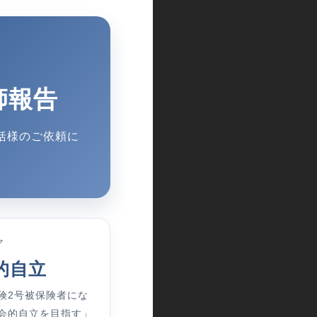
師報告
括様のご依頼に
マ
的自立
険2号被保険者にな
会的自立を目指す」