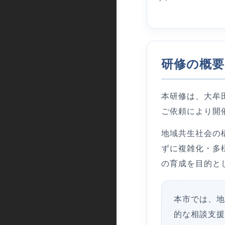
研修の概要
本研修は、大牟
ご依頼により開
地域共生社会の
ずに複雑化・多
の育成を目的と
本市では、地
的な相談支援